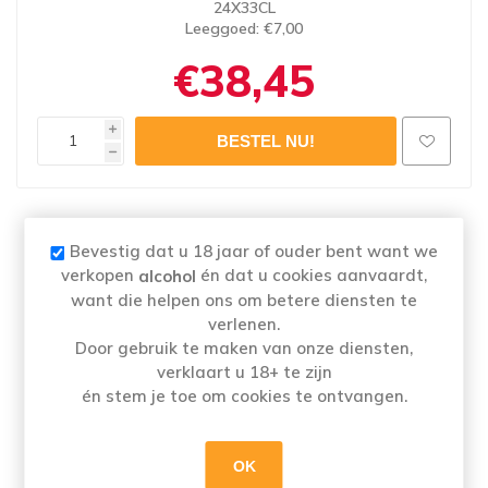
24X33CL
Leeggoed
: €7,00
€38,45
i
h
Naam
: SPORTZOT ALCOHOLVRIJ 24X33CL
Bevestig dat u 18 jaar of ouder bent want we
Merk:
SPORTZOT
verkopen
én dat u cookies aanvaardt,
alcohol
Categorie: Alcoholarm en alcoholvrij
want die helpen ons om betere diensten te
Alcoholpercentage
: 0,4%
verlenen.
Door gebruik te maken van onze diensten,
verklaart u 18+ te zijn
én stem je toe om cookies te ontvangen.
Sportzot is het eerste alcoholvrije speciaalbier
en streekbieren met smaak in België. Door het
gebruik van aromatische hop heeft het een
OK