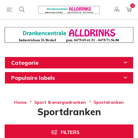
0
Categorie
Populaire labels
Home
Sport & energiedranken
Sportdranken
Sportdranken
FILTERS