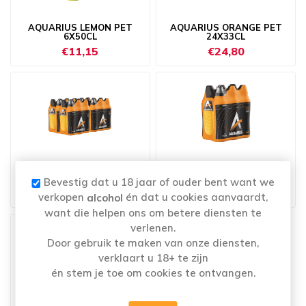
AQUARIUS LEMON PET
AQUARIUS ORANGE PET
6X50CL
24X33CL
€11,15
€24,80
AQUARIUS ORANGE PET
AQUARIUS ORANGE PET
4X6X50CL
6X50CL
Bevestig dat u 18 jaar of ouder bent want we
€38,70
€11,15
verkopen
én dat u cookies aanvaardt,
alcohol
want die helpen ons om betere diensten te
verlenen.
Door gebruik te maken van onze diensten,
verklaart u 18+ te zijn
én stem je toe om cookies te ontvangen.