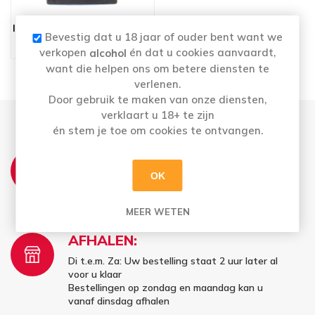
INEX VOLLE MELK GLAS 12X1L
Bevestig dat u 18 jaar of ouder bent want we
€21,70
verkopen
én dat u cookies aanvaardt,
alcohol
want die helpen ons om betere diensten te
verlenen.
Door gebruik te maken van onze diensten,
verklaart u 18+ te zijn
én stem je toe om cookies te ontvangen.
THUISLEVERING:
OK
Wij leveren elke woensdag en vrijdag aan
huis
MEER WETEN
AFHALEN:
Di t.e.m. Za: Uw bestelling staat 2 uur later al
voor u klaar
Bestellingen op zondag en maandag kan u
vanaf dinsdag afhalen