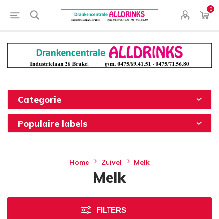
0
Categorie
Populaire labels
Home
Zuivel
Melk
Melk
FILTERS