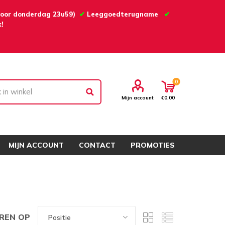
 voor donderdag 23u59)
✔
Leeggoedterugname
✔
!
0
Mijn account
€0,00
MIJN ACCOUNT
CONTACT
PROMOTIES
REN OP