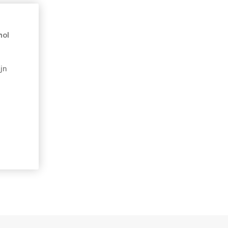
hol
jn