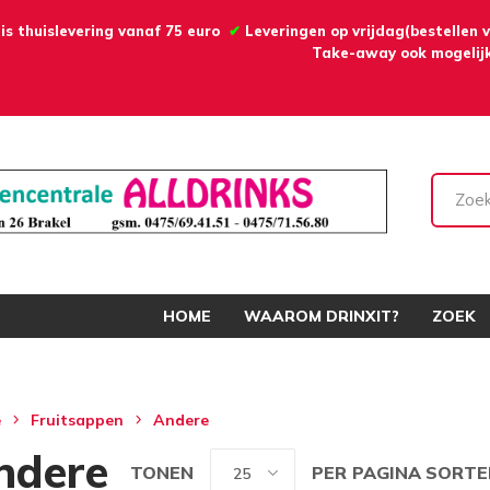
is thuislevering vanaf 75 euro
✔
Leveringen op vrijdag(bestellen
Take-away ook mogelijk
HOME
WAAROM DRINXIT?
ZOEK
e
Fruitsappen
Andere
ndere
TONEN
PER PAGINA
SORTE