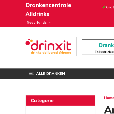
Drankencentrale
✔
Grat
Alldrinks
ALLE DRANKEN
Hom
Categorie
A