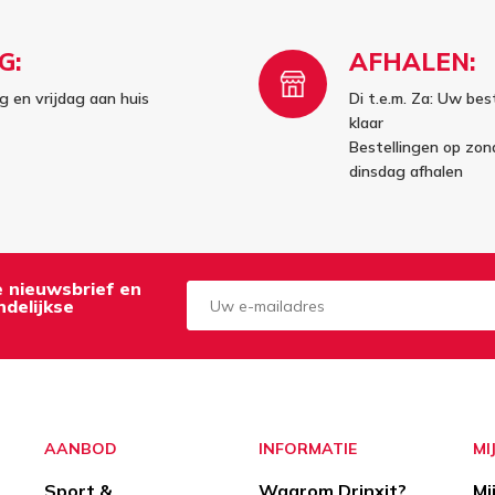
G:
AFHALEN:
 en vrijdag aan huis
Di t.e.m. Za: Uw best
klaar
Bestellingen op zo
dinsdag afhalen
de nieuwsbrief en
delijkse
Aanmelden
Opzeggen
AANBOD
INFORMATIE
MI
Sport &
Waarom Drinxit?
Mi