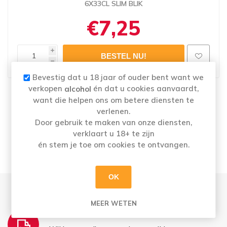
6X33CL SLIM BLIK
€7,25
i
h
Bevestig dat u 18 jaar of ouder bent want we
verkopen
én dat u cookies aanvaardt,
alcohol
Naam
: SCHWEPPES AGRUM 6X33CL SLIM BLIK
want die helpen ons om betere diensten te
Merk:
SCHWEPPES
verlenen.
Categorie: Limonade / soft drinks
Door gebruik te maken van onze diensten,
Alcoholpercentage
: 0,0%
verklaart u 18+ te zijn
én stem je toe om cookies te ontvangen.
OK
MEER WETEN
THUISLEVERING: