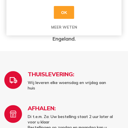
dus besloten ze hun eigen spiced rum te
creëren. Het resultaat: een trendy spiced rum
OK
die sterk in zijn schoenen staat. ATOM
BRANDS is dan ook bekroond als
MEER WETEN
Rumproducent van het jaar in 2019, in
Engeland.
THUISLEVERING:
Wij leveren elke woensdag en vrijdag aan
huis
AFHALEN:
Di t.e.m. Za: Uw bestelling staat 2 uur later al
voor u klaar
Bestellingen op zondag en maandag kan u