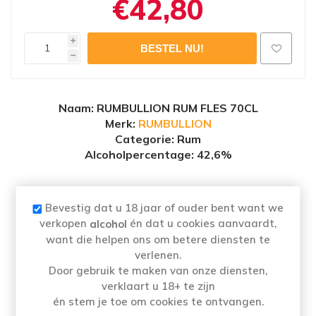
€42,80
i
h
Naam
: RUMBULLION RUM FLES 70CL
Merk:
RUMBULLION
Categorie: Rum
Alcoholpercentage
: 42,6%
Bevestig dat u 18 jaar of ouder bent want we
Rumbullion! is gecreërd door hetzelfde team
verkopen
én dat u cookies aanvaardt,
alcohol
als onze Bathtub Gin, en alweer vonden ze
want die helpen ons om betere diensten te
verlenen.
geen rum naar hun smaak op de markt. Ze
Door gebruik te maken van onze diensten,
waren gefrustreerd door het aanbod aan
verklaart u 18+ te zijn
spiced rums die niet voldeed aan hun wensen –
én stem je toe om cookies te ontvangen.