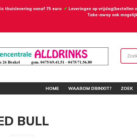
is thuislevering vanaf 75 euro
✔
Leveringen op vrijdag(bestellen
Take-away ook mogelijk
HOME
WAAROM DRINXIT?
ZOEK
ED BULL