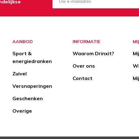
delijkse
Aanmelden
Opzeggen
AANBOD
INFORMATIE
MI
Sport &
Waarom Drinxit?
Mi
energiedranken
Over ons
Wi
Zuivel
Contact
Mi
Versnaperingen
Geschenken
Overige