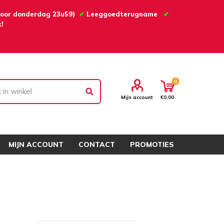
 voor donderdag 23u59)
✔
Leeggoedterugname
✔
!
0
Mijn account
€0,00
MIJN ACCOUNT
CONTACT
PROMOTIES