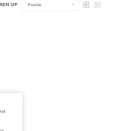
REN OP
hol
jn