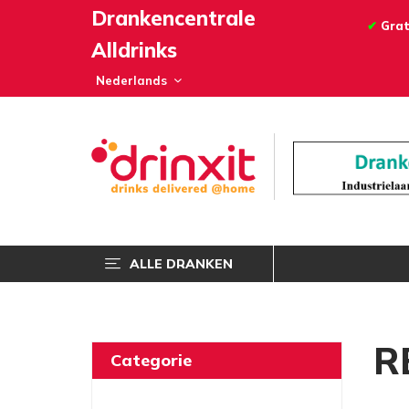
Drankencentrale
✔
Grat
Alldrinks
ALLE DRANKEN
R
Categorie