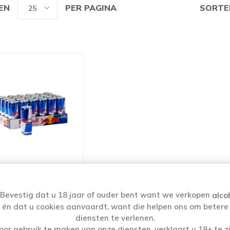
EN
PER PAGINA
SORTE
 BULL BLIK 24X25CL
Bevestig dat u 18 jaar of ouder bent want we verkopen
alco
€33,55
én dat u cookies aanvaardt, want die helpen ons om betere
diensten te verlenen.
oor gebruik te maken van onze diensten, verklaart u 18+ te zi