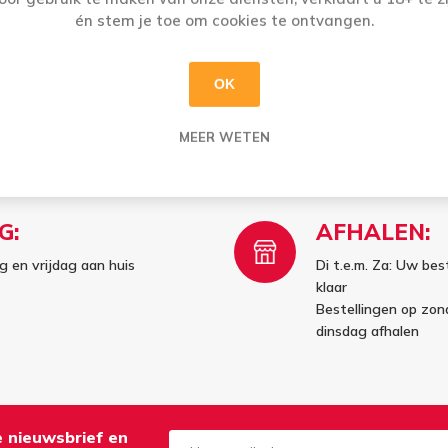
i
én stem je toe om cookies te ontvangen.
h
OK
MEER WETEN
G:
AFHALEN:
 en vrijdag aan huis
Di t.e.m. Za: Uw best
klaar
Bestellingen op zo
dinsdag afhalen
de nieuwsbrief en