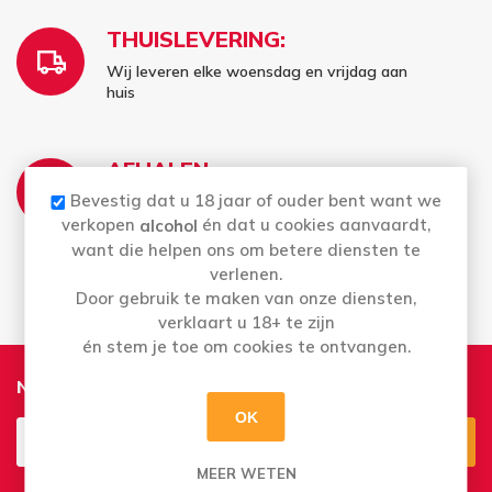
THUISLEVERING:
Wij leveren elke woensdag en vrijdag aan
huis
AFHALEN:
Bevestig dat u 18 jaar of ouder bent want we
Di t.e.m. Za: Uw bestelling staat 2 uur later al
voor u klaar
verkopen
én dat u cookies aanvaardt,
alcohol
Bestellingen op zondag en maandag kan u
want die helpen ons om betere diensten te
vanaf dinsdag afhalen
verlenen.
Door gebruik te maken van onze diensten,
verklaart u 18+ te zijn
én stem je toe om cookies te ontvangen.
Nieuwsbrief
OK
MEER WETEN
Aanmelden
Opzeggen