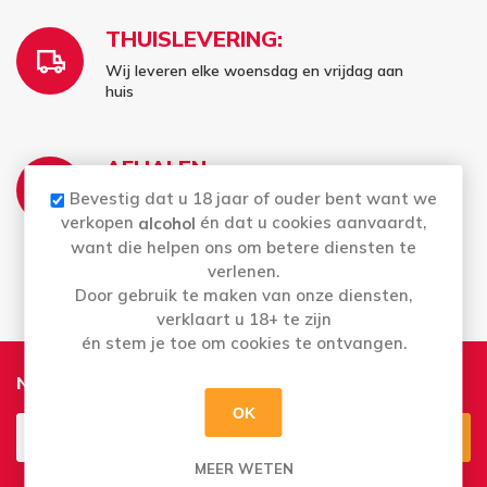
THUISLEVERING:
Wij leveren elke woensdag en vrijdag aan
huis
AFHALEN:
Bevestig dat u 18 jaar of ouder bent want we
Di t.e.m. Za: Uw bestelling staat 2 uur later al
voor u klaar
verkopen
én dat u cookies aanvaardt,
alcohol
Bestellingen op zondag en maandag kan u
want die helpen ons om betere diensten te
vanaf dinsdag afhalen
verlenen.
Door gebruik te maken van onze diensten,
verklaart u 18+ te zijn
én stem je toe om cookies te ontvangen.
Nieuwsbrief
OK
MEER WETEN
Aanmelden
Opzeggen