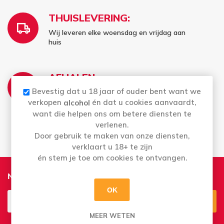
THUISLEVERING:
Wij leveren elke woensdag en vrijdag aan
huis
AFHALEN:
Bevestig dat u 18 jaar of ouder bent want we
Di t.e.m. Za: Uw bestelling staat 2 uur later al
voor u klaar
verkopen
én dat u cookies aanvaardt,
alcohol
Bestellingen op zondag en maandag kan u
want die helpen ons om betere diensten te
vanaf dinsdag afhalen
verlenen.
Door gebruik te maken van onze diensten,
verklaart u 18+ te zijn
én stem je toe om cookies te ontvangen.
Nieuwsbrief
OK
MEER WETEN
Aanmelden
Opzeggen