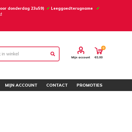
 voor donderdag 23u59)
✔
Leeggoedterugname
✔
!
0
Mijn account
€0,00
MIJN ACCOUNT
CONTACT
PROMOTIES