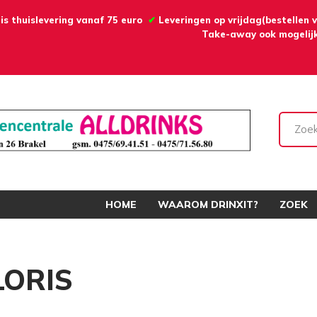
is thuislevering vanaf 75 euro
✔
Leveringen op vrijdag(bestellen
Take-away ook mogelijk
HOME
WAAROM DRINXIT?
ZOEK
LORIS