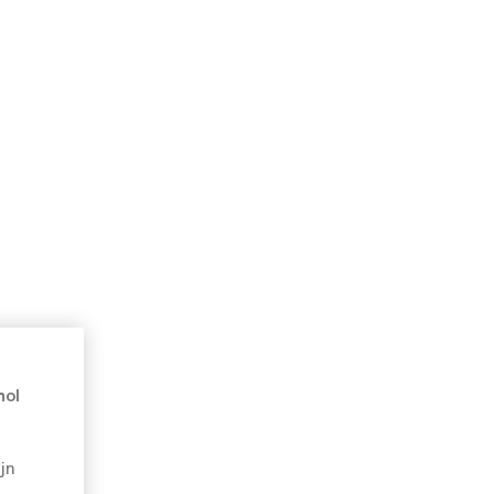
hol
jn