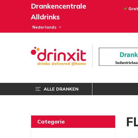
Drankencentrale
✔
Grat
Alldrinks
ALLE DRANKEN
F
Categorie