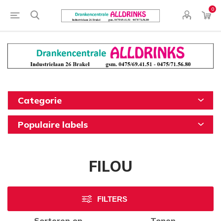
0
Categorie
Populaire labels
FILOU
FILTERS
Sorteren op
Tonen