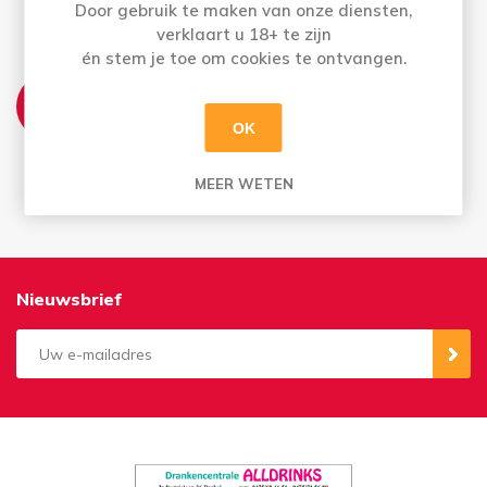
huis
Door gebruik te maken van onze diensten,
verklaart u 18+ te zijn
én stem je toe om cookies te ontvangen.
AFHALEN:
Di t.e.m. Za: Uw bestelling staat 2 uur later al
OK
voor u klaar
Bestellingen op zondag en maandag kan u
vanaf dinsdag afhalen
MEER WETEN
Nieuwsbrief
Aanmelden
Opzeggen