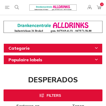
0
Categorie
Populaire labels
DESPERADOS
FILTERS
Sorteren op
Tonen