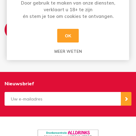
huis
Door gebruik te maken van onze diensten,
verklaart u 18+ te zijn
én stem je toe om cookies te ontvangen.
AFHALEN:
Di t.e.m. Za: Uw bestelling staat 2 uur later al
OK
voor u klaar
Bestellingen op zondag en maandag kan u
vanaf dinsdag afhalen
MEER WETEN
Nieuwsbrief
Aanmelden
Opzeggen