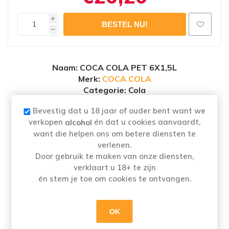
i
h
Naam
: COCA COLA PET 6X1,5L
Merk:
COCA COLA
Categorie: Cola
Alcoholpercentage
: 0,0%
Bevestig dat u 18 jaar of ouder bent want we
verkopen
én dat u cookies aanvaardt,
alcohol
want die helpen ons om betere diensten te
verlenen.
Je enige echte Coca-Cola. Al sinds 1886 zo
Door gebruik te maken van onze diensten,
oneindig veel meer dan een frisdrank met
verklaart u 18+ te zijn
natuurlijke plantenextracten. Het recept van
én stem je toe om cookies te ontvangen.
Coca Cola is nooit veranderd en nooit
geëvenaard. Zo blijft Coke wereldwijd de
OK
geliefde soft drink van jong en oud.