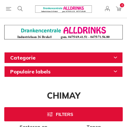
0
Categorie
Populaire labels
CHIMAY
FILTERS
Sorteren op
Tonen