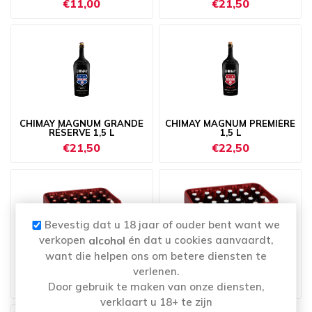
€11,00
€21,50
CHIMAY MAGNUM GRANDE
CHIMAY MAGNUM PREMIÈRE
RÉSERVE 1,5 L
1,5 L
€21,50
€22,50
Bevestig dat u 18 jaar of ouder bent want we
verkopen
én dat u cookies aanvaardt,
alcohol
want die helpen ons om betere diensten te
CHIMAY ROOD 7° 24X33CL
CHIMAY TRIPEL 8° 24X33CL
verlenen.
€32,00
€37,70
Door gebruik te maken van onze diensten,
verklaart u 18+ te zijn