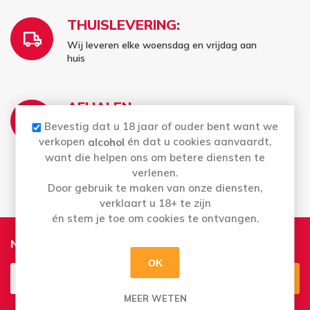
THUISLEVERING:
Wij leveren elke woensdag en vrijdag aan
huis
AFHALEN:
Bevestig dat u 18 jaar of ouder bent want we
Di t.e.m. Za: Uw bestelling staat 2 uur later al
voor u klaar
verkopen
én dat u cookies aanvaardt,
alcohol
Bestellingen op zondag en maandag kan u
want die helpen ons om betere diensten te
vanaf dinsdag afhalen
verlenen.
Door gebruik te maken van onze diensten,
verklaart u 18+ te zijn
én stem je toe om cookies te ontvangen.
Nieuwsbrief
OK
MEER WETEN
Aanmelden
Opzeggen