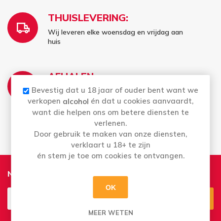
THUISLEVERING:
Wij leveren elke woensdag en vrijdag aan
huis
AFHALEN:
Bevestig dat u 18 jaar of ouder bent want we
Di t.e.m. Za: Uw bestelling staat 2 uur later al
voor u klaar
verkopen
én dat u cookies aanvaardt,
alcohol
Bestellingen op zondag en maandag kan u
want die helpen ons om betere diensten te
vanaf dinsdag afhalen
verlenen.
Door gebruik te maken van onze diensten,
verklaart u 18+ te zijn
én stem je toe om cookies te ontvangen.
Nieuwsbrief
OK
MEER WETEN
Aanmelden
Opzeggen