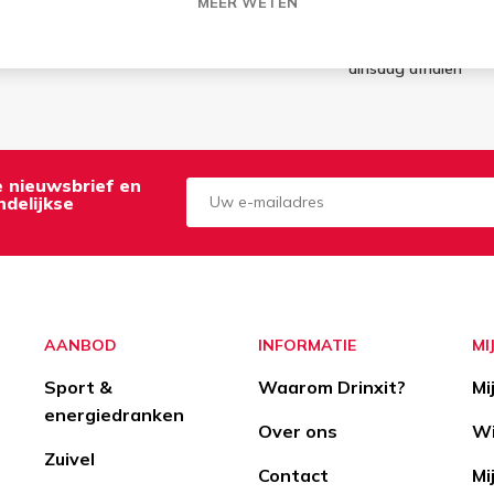
MEER WETEN
klaar
Bestellingen op zo
dinsdag afhalen
de nieuwsbrief en
delijkse
Aanmelden
Opzeggen
AANBOD
INFORMATIE
MI
Sport &
Waarom Drinxit?
Mi
energiedranken
Over ons
Wi
Zuivel
Contact
Mi