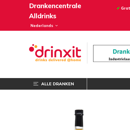
Drankencentrale
✔
Grat
Alldrinks
ALLE DRANKEN