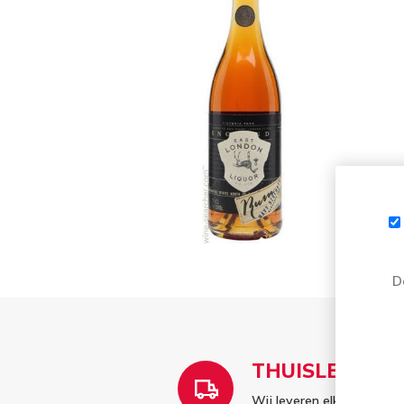
D
THUISLEVERIN
Wij leveren elke woensdag