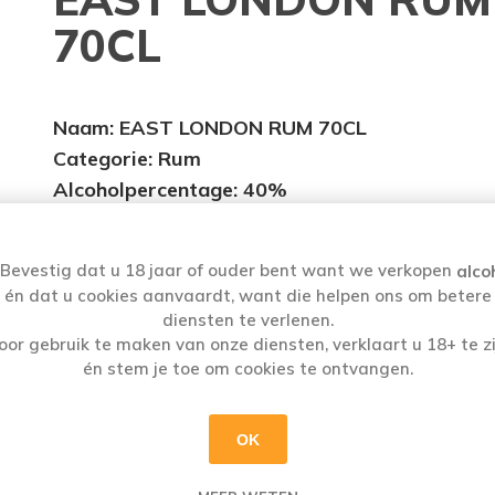
70CL
Naam
: EAST LONDON RUM 70CL
Categorie: Rum
Alcoholpercentage
: 40%
Bevestig dat u 18 jaar of ouder bent want we verkopen
alco
én dat u cookies aanvaardt, want die helpen ons om betere
diensten te verlenen.
oor gebruik te maken van onze diensten, verklaart u 18+ te zi
én stem je toe om cookies te ontvangen.
OK
G:
AFHALEN:
 en vrijdag aan huis
Di t.e.m. Za: Uw best