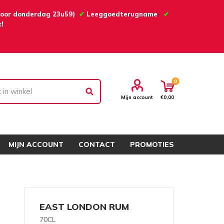
 voor donderdag 23u59)
✔
Leeggoedterugname
✔
!
0
Mijn account
€0,00
MIJN ACCOUNT
CONTACT
PROMOTIES
EAST LONDON RUM
70CL