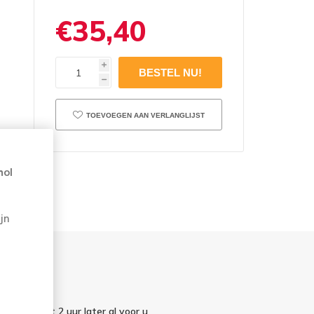
€35,40
i
h
TOEVOEGEN AAN VERLANGLIJST
hol
jn
elling staat 2 uur later al voor u