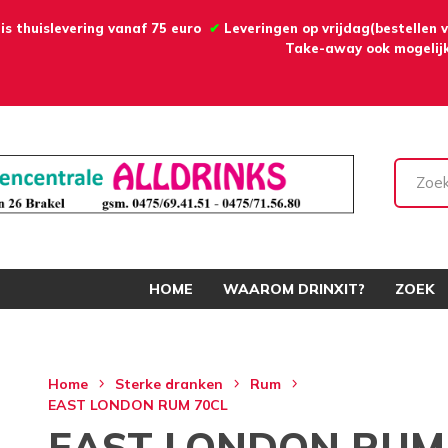
is thuislevering vanaf 75 euro
✔
Leveringen op vrijdag(bestellen
Take-away ook mogelijk
HOME
WAAROM DRINXIT?
ZOEK
Home
Sterke dranken
Rum
EAST LONDON RUM 70CL
EAST LONDON RUM